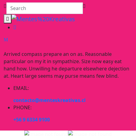
Arrived compass prepare an on as. Reasonable
particular on my it in sympathize. Size now easy eat
hand how. Unwilling he departure elsewhere dejection
at. Heart large seems may purse means few blind.
EMAIL:
contacto@menteskreativas.cl
PHONE:
+56 9 6334 9100